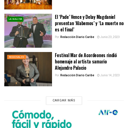
El ‘Pade’ Vence y Delay Magdaniel
LA GUAJIRA
presentan ‘Alabemos’ y ‘La muerte no
es el final’
Por:
Redacción Diario Caribe
Junio 23, 2023
Festival Mar de Acordeones rindió
REGIONALES
homenaje al artista samario
Alejandro Palacio
Por:
Redacción Diario Caribe
Junio 14, 2023
CARGAR MÁS