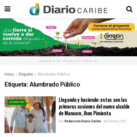
ANUNCIO PUBLICITARIO
Inicio
Etiqueta
Alumbrado Público
Etiqueta:
Alumbrado Público
Llegando y haciendo: estas son las
LA GUAJIRA
primeras acciones del nuevo alcalde
de Manaure, Jhon Pimienta
Por:
Redacción Diario Caribe
Enero 8, 2024