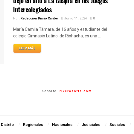
dejó en alto a La Guajira en los Juegos
Intercolegiados
Por:
Redacción Diario Caribe
Junio 11, 2024
0
María Camila Támara, de 16 años y estudiante del
colegio Gimnasio Latino, de Riohacha, es una ...
LEER MÁS
Soporte :
riverasofts.com
Distrito
Regionales
Nacionales
Judiciales
Sociales