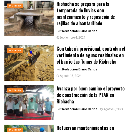
Riohacha se prepara para la
DISTRITO
temporada de lluvias con
mantenimiento y reposición de
rejillas de alcantarillado
Por:
Redacción Diario Caribe
Septiembre 4, 2024
Con tubería provisional, controlan el
DISTRITO
vertimiento de aguas residuales en
el barrio Las Tunas de Riohacha
Por:
Redacción Diario Caribe
Agosto 15, 2024
Avanza por buen camino el proyecto
DISTRITO
de construcción de la PTAR en
Riohacha
Por:
Redacción Diario Caribe
Agosto 5, 2024
Refuerzan mantenimientos en
DISTRITO