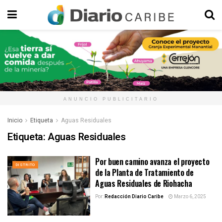
ANUNCIO PUBLICITARIO
Inicio
Etiqueta
Aguas Residuales
Etiqueta:
Aguas Residuales
Por buen camino avanza el proyecto
DISTRITO
de la Planta de Tratamiento de
Aguas Residuales de Riohacha
Por:
Redacción Diario Caribe
Marzo 6, 2025