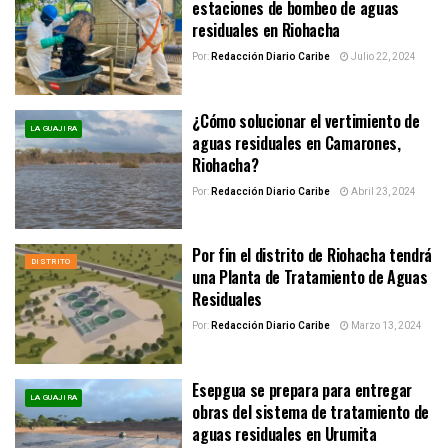
estaciones de bombeo de aguas
residuales en Riohacha
Por:
Redacción Diario Caribe
Julio 22, 2024
¿Cómo solucionar el vertimiento de
LA GUAJIRA
aguas residuales en Camarones,
Riohacha?
Por:
Redacción Diario Caribe
Abril 23, 2024
Por fin el distrito de Riohacha tendrá
DISTRITO
una Planta de Tratamiento de Aguas
Residuales
Por:
Redacción Diario Caribe
Marzo 13, 2024
Esepgua se prepara para entregar
LA GUAJIRA
obras del sistema de tratamiento de
aguas residuales en Urumita