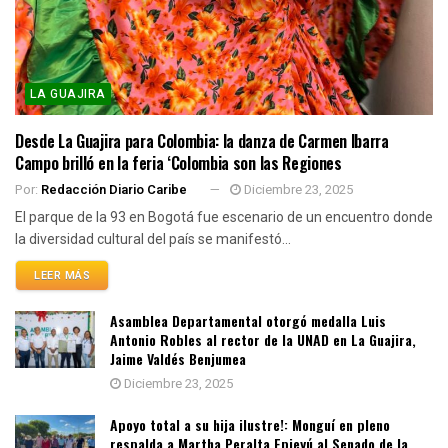
LA GUAJIRA
Desde La Guajira para Colombia: la danza de Carmen Ibarra
Campo brilló en la feria ‘Colombia son las Regiones
Por:
Redacción Diario Caribe
Diciembre 23, 2025
El parque de la 93 en Bogotá fue escenario de un encuentro donde
la diversidad cultural del país se manifestó...
LEER MÁS
Asamblea Departamental otorgó medalla Luis
Antonio Robles al rector de la UNAD en La Guajira,
Jaime Valdés Benjumea
Diciembre 23, 2025
Apoyo total a su hija ilustre!: Monguí en pleno
respalda a Martha Peralta Epieyú al Senado de la