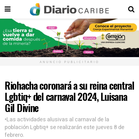
ANUNCIO PUBLICITARIO
Riohacha coronará a su reina central
Lgbtiq+ del carnaval 2024, Luisana
Gil Divine
•Las actividades alusivas al carnaval de la
población Lgbtiq+ se realizarán este jueves 8 de
febrero.