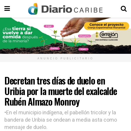
ANUNCIO PUBLICITARIO
Decretan tres días de duelo en
Uribia por la muerte del exalcalde
Rubén Almazo Monroy
•En el municipio indígena, el pabellón tricolor y la
bandera de Uribia se ondean a media asta como
mensaje de duelo.