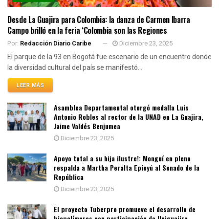
Desde La Guajira para Colombia: la danza de Carmen Ibarra
Campo brilló en la feria ‘Colombia son las Regiones
Por:
Redacción Diario Caribe
Diciembre 23, 2025
El parque de la 93 en Bogotá fue escenario de un encuentro donde
la diversidad cultural del país se manifestó...
LEER MÁS
Asamblea Departamental otorgó medalla Luis
Antonio Robles al rector de la UNAD en La Guajira,
Jaime Valdés Benjumea
Diciembre 23, 2025
Apoyo total a su hija ilustre!: Monguí en pleno
respalda a Martha Peralta Epieyú al Senado de la
República
Diciembre 23, 2025
El proyecto Tuberpro promueve el desarrollo de
biopolímeros con participación de Uniguajira