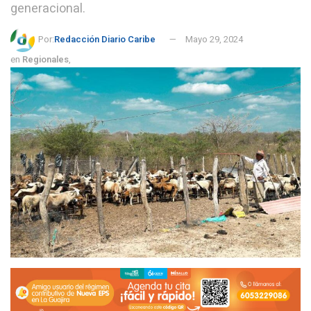
generacional.
Por:
Redacción Diario Caribe
Mayo 29, 2024
en
Regionales
,