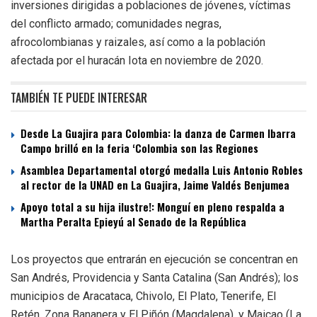
inversiones dirigidas a poblaciones de jóvenes, víctimas
del conflicto armado; comunidades negras,
afrocolombianas y raizales, así como a la población
afectada por el huracán Iota en noviembre de 2020.
TAMBIÉN TE PUEDE INTERESAR
Desde La Guajira para Colombia: la danza de Carmen Ibarra
Campo brilló en la feria ‘Colombia son las Regiones
Asamblea Departamental otorgó medalla Luis Antonio Robles
al rector de la UNAD en La Guajira, Jaime Valdés Benjumea
Apoyo total a su hija ilustre!: Monguí en pleno respalda a
Martha Peralta Epieyú al Senado de la República
Los proyectos que entrarán en ejecución se concentran en
San Andrés, Providencia y Santa Catalina (San Andrés); los
municipios de Aracataca, Chivolo, El Plato, Tenerife, El
Retén, Zona Bananera y El Piñón (Magdalena), y Maicao (La