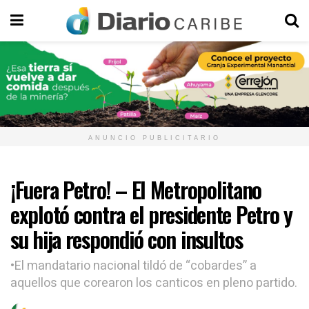
ANUNCIO PUBLICITARIO
¡Fuera Petro! – El Metropolitano
explotó contra el presidente Petro y
su hija respondió con insultos
•El mandatario nacional tildó de “cobardes” a
aquellos que corearon los canticos en pleno partido.