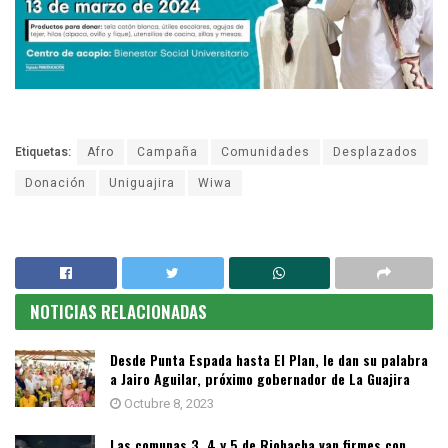
Etiquetas:
Afro
Campaña
Comunidades
Desplazados
Donación
Uniguajira
Wiwa
NOTICIAS RELACIONADAS
Desde Punta Espada hasta El Plan, le dan su palabra
a Jairo Aguilar, próximo gobernador de La Guajira
Octubre 8, 2023
Las comunas 3, 4 y 5 de Riohacha van firmes con