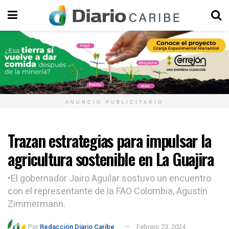
ANUNCIO PUBLICITARIO
Trazan estrategias para impulsar la
agricultura sostenible en La Guajira
•El gobernador Jairo Aguilar sostuvo un encuentro
con el representante de la FAO Colombia, Agustín
Zimmermann.
Por:
Redacción Diario Caribe
Febrero 23, 2024