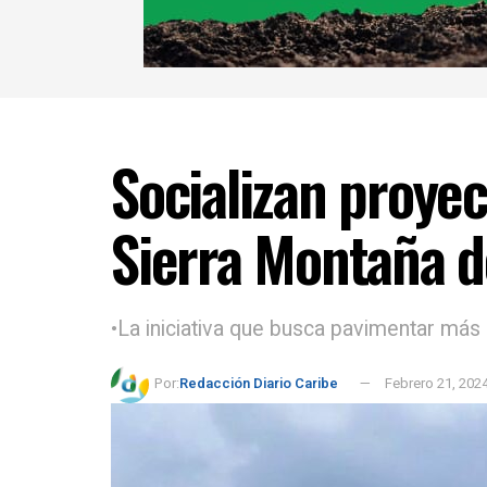
Socializan proyec
Sierra Montaña de
•La iniciativa que busca pavimentar más 
Por:
Redacción Diario Caribe
Febrero 21, 202