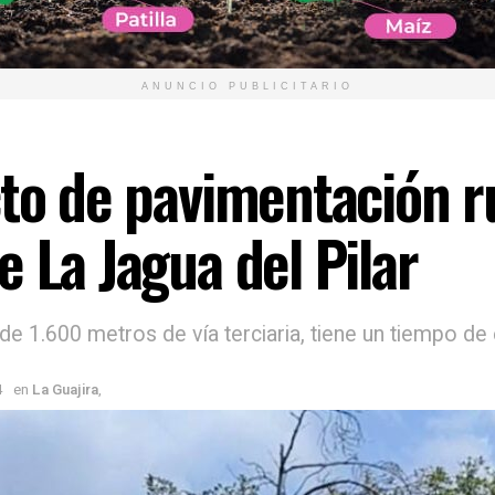
ANUNCIO PUBLICITARIO
to de pavimentación ru
 La Jagua del Pilar
de 1.600 metros de vía terciaria, tiene un tiempo de
4
en
La Guajira
,