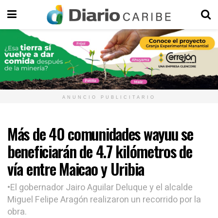
ANUNCIO PUBLICITARIO
Más de 40 comunidades wayuu se
beneficiarán de 4.7 kilómetros de
vía entre Maicao y Uribia
•El gobernador Jairo Aguilar Deluque y el alcalde
Miguel Felipe Aragón realizaron un recorrido por la
obra.