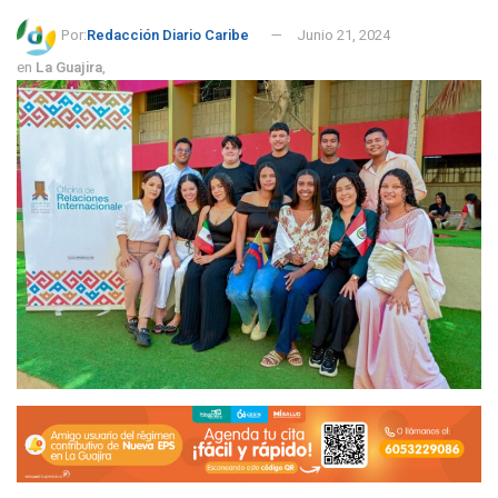
Por:
Redacción Diario Caribe
Junio 21, 2024
en
La Guajira
,