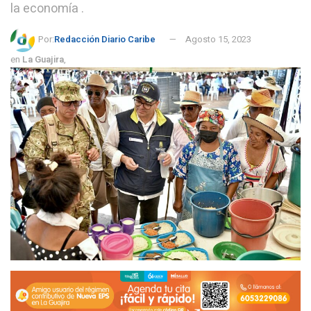
la economía .
Por:
Redacción Diario Caribe
Agosto 15, 2023
en
La Guajira
,