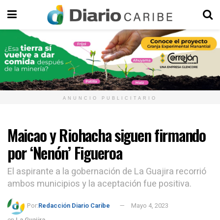
ANUNCIO PUBLICITARIO
Maicao y Riohacha siguen firmando
por ‘Nenón’ Figueroa
El aspirante a la gobernación de La Guajira recorrió
ambos municipios y la aceptación fue positiva.
Por:
Redacción Diario Caribe
Mayo 4, 2023
en
La Guajira