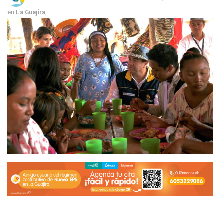
en
La Guajira
,