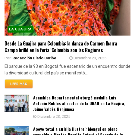
LA GUAJIRA
Desde La Guajira para Colombia: la danza de Carmen Ibarra
Campo brilló en la feria ‘Colombia son las Regiones
Por:
Redacción Diario Caribe
Diciembre 23, 2025
El parque de la 93 en Bogotá fue escenario de un encuentro donde
la diversidad cultural del país se manifestó...
LEER MÁS
Asamblea Departamental otorgó medalla Luis
Antonio Robles al rector de la UNAD en La Guajira,
Jaime Valdés Benjumea
Diciembre 23, 2025
Apoyo total a su hija ilustre!: Monguí en pleno
respalda a Martha Peralta Epieyú al Senado de la