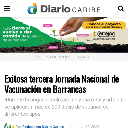
ANUNCIO PUBLICITARIO
Exitosa tercera Jornada Nacional de
Vacunación en Barrancas
•Durante la brigada, realizada en zona rural y urbana,
se aplicaron más de 200 dosis de vacunas de
diferentes tipos.
Por:
Redacción Diario Caribe
Julio 30, 2024