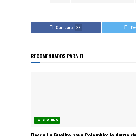
Compartir
33
Tw
RECOMENDADOS PARA TI
LA GUAJIRA
Desde La Guajira para Colombia: la danza d