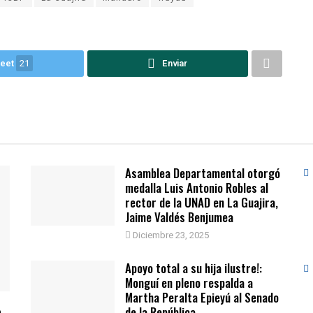
eet
21
Enviar
Asamblea Departamental otorgó
medalla Luis Antonio Robles al
rector de la UNAD en La Guajira,
Jaime Valdés Benjumea
Diciembre 23, 2025
Apoyo total a su hija ilustre!:
Monguí en pleno respalda a
Martha Peralta Epieyú al Senado
e
de la República