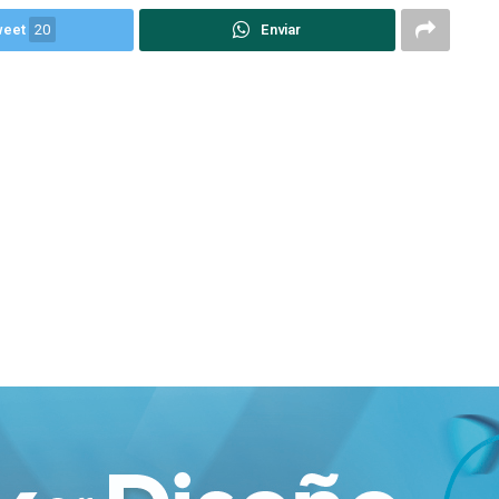
weet
20
Enviar