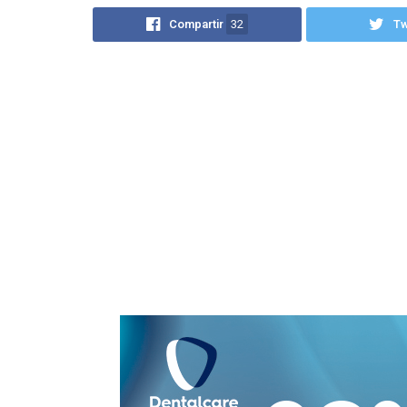
Compartir
32
T