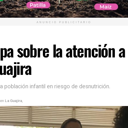
ANUNCIO PUBLICITARIO
upa sobre la atención a 
uajira
 población infantil en riesgo de desnutrición.
en
La Guajira
,