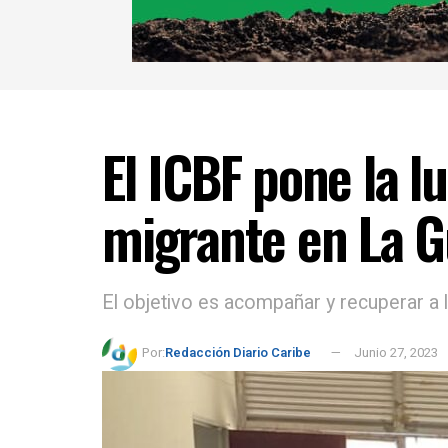
El ICBF pone la l
migrante en La G
El objetivo es acompañar y recuperar a la
Por:
Redacción Diario Caribe
Junio 27, 2023