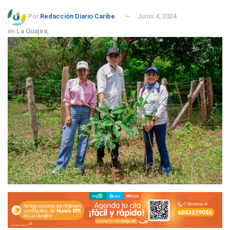
Por:
Redacción Diario Caribe
Junio 4, 2024
en
La Guajira
,