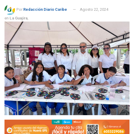
Por:
Redacción Diario Caribe
Agosto 22, 2024
en
La Guajira
,