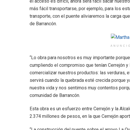
el acceso es difícil, ahora será fácil sacar nues
más fácil transportarse, por ejemplo, para los est
transporte, con el puente aliviaremos la carga q
de Barrancón.
ANUNCI
“Lo obra para nosotros es muy importante porque 
cumpliendo el compromiso que tenían Cerrejón y l
comercializar nuestros productos: las verduras, el 
servirá cuando la quebrada esté crecida porque 
nuestra vida y nos sentimos muy contentos porque 
comunidad de Barrancón.
Esta obra es un esfuerzo entre Cerrejón y la Alca
2.374 millones de pesos, en la que Cerrejón aport
“La construcción del puente sobre el arroyo La Que