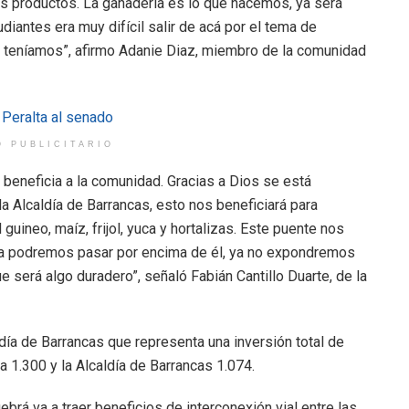
tros productos. La ganadería es lo que hacemos, ya será
udiantes era muy difícil salir de acá por el tema de
ue teníamos”, afirmo Adanie Diaz, miembro de la comunidad
O PUBLICITARIO
beneficia a la comunidad. Gracias a Dios se está
a Alcaldía de Barrancas, esto nos beneficiará para
guineo, maíz, frijol, yuca y hortalizas. Este puente nos
ya podremos pasar por encima de él, ya no expondremos
será algo duradero”, señaló Fabián Cantillo Duarte, de la
ldía de Barrancas que representa una inversión total de
a 1.300 y la Alcaldía de Barrancas 1.074.
brá va a traer beneficios de interconexión vial entre las