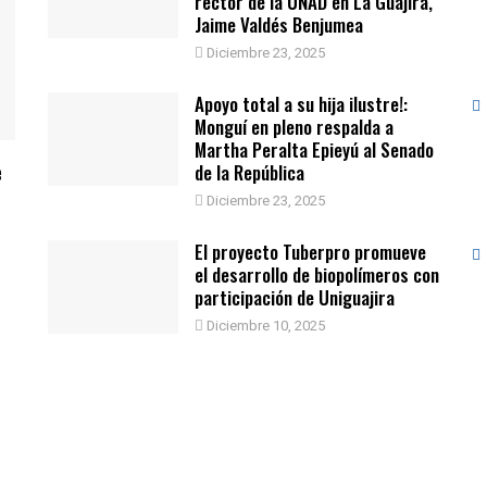
rector de la UNAD en La Guajira,
Jaime Valdés Benjumea
Diciembre 23, 2025
Apoyo total a su hija ilustre!:
Monguí en pleno respalda a
Martha Peralta Epieyú al Senado
e
de la República
Diciembre 23, 2025
El proyecto Tuberpro promueve
el desarrollo de biopolímeros con
participación de Uniguajira
Diciembre 10, 2025