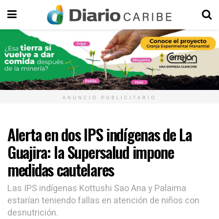
ANUNCIO PUBLICITARIO
Alerta en dos IPS indígenas de La
Guajira: la Supersalud impone
medidas cautelares
Las IPS indígenas Kottushi Sao Ana y Palaima
estarían teniendo fallas en atención de niños con
desnutrición.