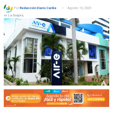
Por:
Redacción Diario Caribe
Agosto 15, 2023
en
La Guajira
,