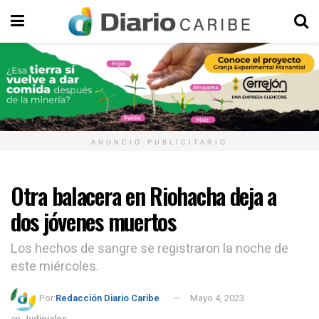
ANUNCIO PUBLICITARIO
Otra balacera en Riohacha deja a
dos jóvenes muertos
Los hechos de sangre se registraron la noche de
este miércoles.
Por:
Redacción Diario Caribe
Mayo 4, 2023
en
Judiciales