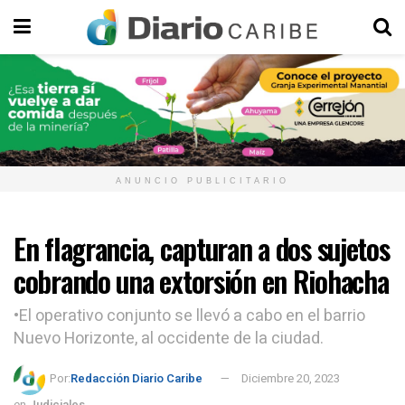
ANUNCIO PUBLICITARIO
En flagrancia, capturan a dos sujetos
cobrando una extorsión en Riohacha
•El operativo conjunto se llevó a cabo en el barrio
Nuevo Horizonte, al occidente de la ciudad.
Por:
Redacción Diario Caribe
Diciembre 20, 2023
en
Judiciales
,