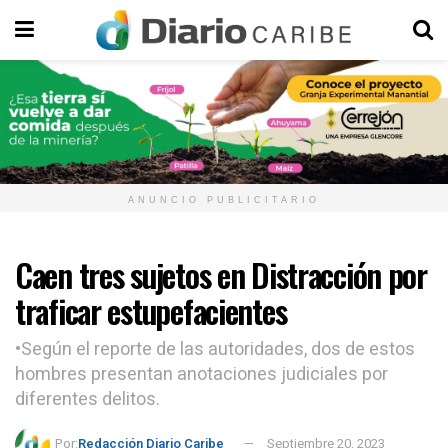
ANUNCIO PUBLICITARIO
Caen tres sujetos en Distracción por
traficar estupefacientes
•Según el reporte de las autoridades, dos de estos
hombres presentan anotaciones judiciales por
diferentes delitos.
Por:
Redacción Diario Caribe
Septiembre 20, 2023