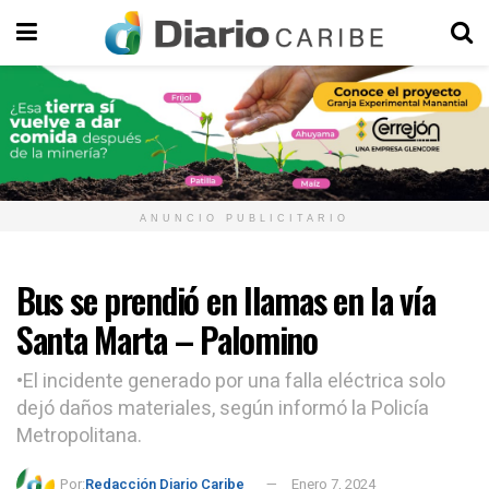
ANUNCIO PUBLICITARIO
Bus se prendió en llamas en la vía
Santa Marta – Palomino
•El incidente generado por una falla eléctrica solo
dejó daños materiales, según informó la Policía
Metropolitana.
Por:
Redacción Diario Caribe
Enero 7, 2024