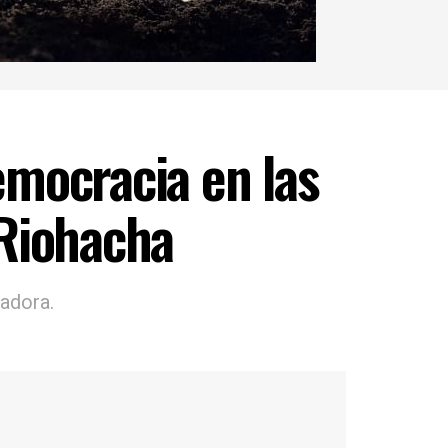
emocracia en las
 Riohacha
uadora.