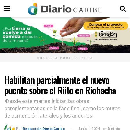
ANUNCIO PUBLICITARIO
Habilitan parcialmente el nuevo
puente sobre el Riito en Riohacha
•Desde este martes inician las obras
complementarias de la fase final, como los muros
de contención laterales y los andenes.
Por:
Redacción Diario Caribe
Junio 1, 2024
en
Distrito
,