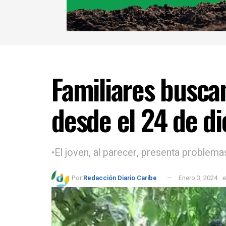
Familiares busca
desde el 24 de d
•El joven, al parecer, presenta problem
Por:
Redacción Diario Caribe
Enero 3, 2024
e