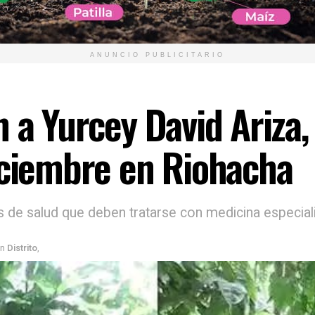
ANUNCIO PUBLICITARIO
n a Yurcey David Ariza
iciembre en Riohacha
as de salud que deben tratarse con medicina especial
n
Distrito
,