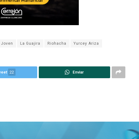
Joven
La Guajira
Riohacha
Yurcey Ariza
weet
22
Enviar